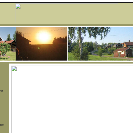
en
are