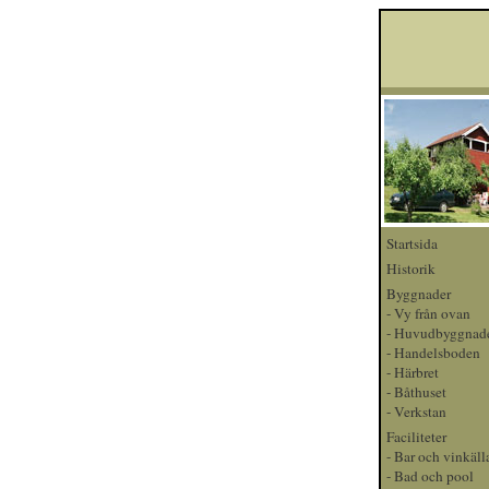
Startsida
Historik
Byggnader
-
Vy från ovan
-
Huvudbyggnad
-
Handelsboden
-
Härbret
-
Båthuset
-
Verkstan
Faciliteter
-
Bar och vinkäll
-
Bad och pool