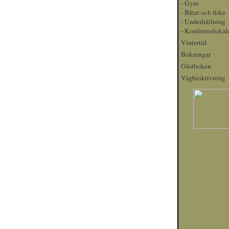
-
Gym
-
Båtar och fiske
-
Underhållning
-
Konferenslokal
Vintertid
Bokningar
Gästboken
Vägbeskrivning