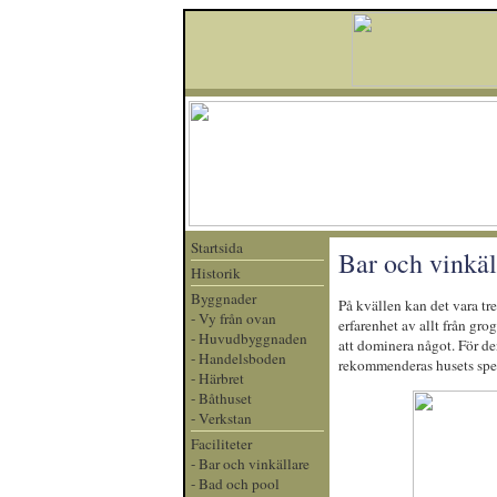
Startsida
Bar och vinkäl
Historik
Byggnader
På kvällen kan det vara trev
-
Vy från ovan
erfarenhet av allt från gr
-
Huvudbyggnaden
att dominera något. För den
-
Handelsboden
rekommenderas husets spec
-
Härbret
-
Båthuset
-
Verkstan
Faciliteter
-
Bar och vinkällare
-
Bad och pool