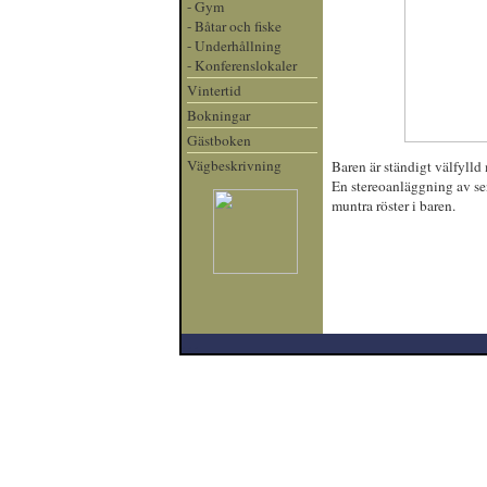
-
Gym
-
Båtar och fiske
-
Underhållning
-
Konferenslokaler
Vintertid
Bokningar
Gästboken
Vägbeskrivning
Baren är ständigt välfylld
En stereoanläggning av se
muntra röster i baren.
. . .